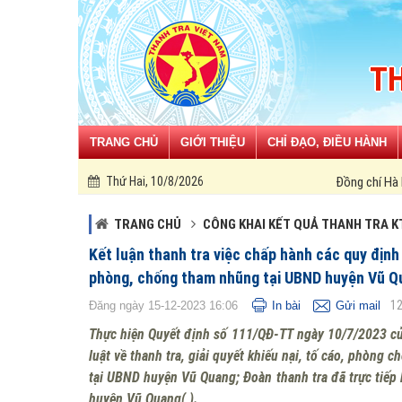
Đã kết nối EMC
TH
TRANG CHỦ
GIỚI THIỆU
CHỈ ĐẠO, ĐIỀU HÀNH
Thứ Hai, 10/8/2026
Đồng chí Hà Huy Tập - Người đảng
TRANG CHỦ
CÔNG KHAI KẾT QUẢ THANH TRA K
Kết luận thanh tra việc chấp hành các quy định 
phòng, chống tham nhũng tại UBND huyện Vũ Q
1
Đăng ngày 15-12-2023 16:06
In bài
Gửi mail
Thực hiện Quyết định số 111/QĐ-TT ngày 10/7/2023 của
luật về thanh tra, giải quyết khiếu nại, tố cáo, phòn
tại UBND huyện Vũ Quang; Đoàn thanh tra đã trực tiế
huyện Vũ Quang( ).