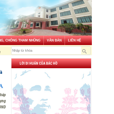
G, CHỐNG THAM NHŨNG
VĂN BẢN
LIÊN HỆ
chủ nghĩa xã hội!
LỜI DI HUẤN CỦA BÁC HỒ
và
pháp
ựng
UBND