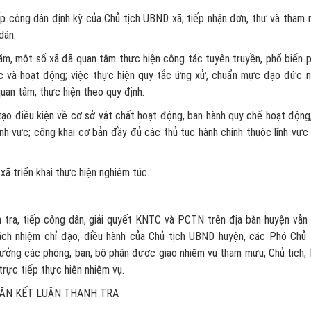
iếp công dân định kỳ của Chủ tịch UBND xã; tiếp nhận đơn, thư và tham
dân.
m, một số xã đã quan tâm thực hiện công tác tuyên truyền, phổ biến 
ức và hoạt động; việc thực hiện quy tắc ứng xử, chuẩn mực đạo đức 
uan tâm, thực hiện theo quy định.
tạo điều kiện về cơ sở vật chất hoạt động, ban hành quy chế hoạt động
nh vực; công khai cơ bản đầy đủ các thủ tục hành chính thuộc lĩnh vực
xã triển khai thực hiện nghiêm túc.
nh tra, tiếp công dân, giải quyết KNTC và PCTN trên địa bàn huyện vẫn
rách nhiệm chỉ đạo, điều hành của Chủ tịch UBND huyện, các Phó Chủ 
ưởng các phòng, ban, bộ phận được giao nhiệm vụ tham mưu; Chủ tịch,
 trực tiếp thực hiện nhiệm vụ.
ĂN KẾT LUẬN THANH TRA