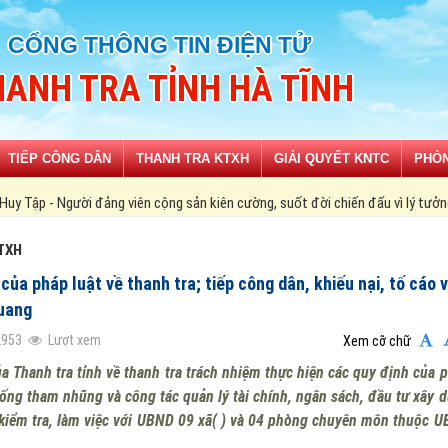
CỔNG THÔNG TIN ĐIỆN TỬ
ANH TRA TỈNH HÀ TĨNH
TIẾP CÔNG DÂN
THANH TRA KTXH
GIẢI QUYẾT KNTC
PHÒN
 viên cộng sản kiên cường, suốt đời chiến đấu vì lý tưởng độc lập dân tộc và 
TXH
của pháp luật về thanh tra; tiếp công dân, khiếu nại, tố cáo 
uang
2953
Lượt xem
Xem cỡ chữ
 Thanh tra tỉnh về thanh tra trách nhiệm thực hiện các quy định của 
g chống tham nhũng và công tác quản lý tài chính, ngân sách, đầu tư xây d
p kiểm tra, làm việc với UBND 09 xã( ) và 04 phòng chuyên môn thuộc 