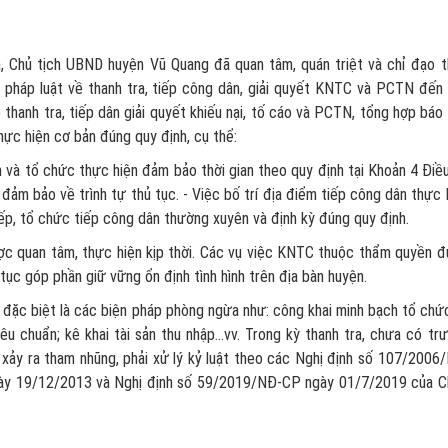
ra, Chủ tịch UBND huyện Vũ Quang đã quan tâm, quán triệt và chỉ đạo 
h pháp luật về thanh tra, tiếp công dân, giải quyết KNTC và PCTN đến
thanh tra, tiếp dân giải quyết khiếu nại, tố cáo và PCTN, tổng hợp báo
ực hiện cơ bản đúng quy định, cụ thể:
 và tổ chức thực hiện đảm bảo thời gian theo quy định tại Khoản 4 Điề
đảm bảo về trình tự thủ tục. - Việc bố trí địa điểm tiếp công dân thực 
ếp, tổ chức tiếp công dân thường xuyên và định kỳ đúng quy định.
được quan tâm, thực hiện kịp thời. Các vụ việc KNTC thuộc thẩm quyền 
 tục góp phần giữ vững ổn định tình hình trên địa bàn huyện.
đặc biệt là các biện pháp phòng ngừa như: công khai minh bạch tổ chứ
u chuẩn; kê khai tài sản thu nhập...vv. Trong kỳ thanh tra, chưa có tr
 xảy ra tham nhũng, phải xử lý kỷ luật theo các Nghị định số 107/2006
ày 19/12/2013 và Nghị định số 59/2019/NĐ-CP ngày 01/7/2019 của C