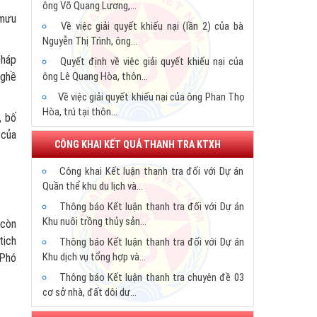
Đảng và Chính phủ.
ông Võ Quang Lương,...
 mưu
Về việc giải quyết khiếu nại (lần 2) của bà
Nguyễn Thị Trình, ông...
pháp
Quyết định về việc giải quyết khiếu nại của
nghề
ông Lê Quang Hòa, thôn...
Về việc giải quyết khiếu nại của ông Phan Thọ
Hòa, trú tại thôn...
, bố
Về việc giải quyết tranh chấp đất đai giữa
 của
CÔNG KHAI KẾT QUẢ THANH TRA KTXH
ông Bùi Văn Vinh và hộ...
Chủ tịch UBND tỉnh ban hành Quyết định giải
Công khai Kết luận thanh tra đối với Dự án
quyết khiếu nại lần...
Quần thể khu du lịch và...
Giải quyết khiếu nại lần 2 của ông Bùi Đức
Thông báo Kết luận thanh tra đối với Dự án
Trản, tổ dân phố 2,...
Khu nuôi trồng thủy sản...
 còn
Giám đốc Sở Lao động Thương binh và Xã
tịch
Thông báo Kết luận thanh tra đối với Dự án
hội: Khôi phục chế độ...
Khu dịch vụ tổng hợp và...
 Phó
UBND tỉnh đình chỉ giải quyết khiếu nại của
Thông báo Kết luận thanh tra chuyên đề 03
ông Lê Hà xã Vĩnh Lộc,...
cơ sở nhà, đất dôi dư...
Chủ tịch UBND tỉnh Hà Tĩnh ban hành Quyết
Thông báo Kết luận thanh tra chuyên đề cơ