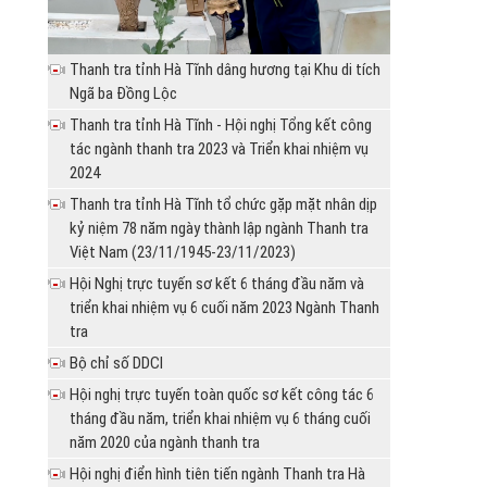
Cần phải xử lý nghiêm đối với các cơ quan, tổ
quyết định giải quyết khiếu...
số cơ sở nhà, đất dôi...
chức, cá nhân vi...
Chủ tịch UBND huyện Can Lộc ban hành
Thông báo Kết luận thanh tra chuyên đề cơ
Uỷ ban nhân dân huyện Can Lộc tổ chức đối
Quyết định giải quyết khiếu...
Thanh tra tỉnh Hà Tĩnh dâng hương tại Khu di tích
sở nhà, đất dôi dư sau...
thoại với các hộ dân, ở...
Ngã ba Đồng Lộc
Thông báo Kết luận thanh tra chuyên đề một
UBND tỉnh Hà Tĩnh chỉ đạo Chủ tịch UBND
Thanh tra tỉnh Hà Tĩnh - Hội nghị Tổng kết công
số cơ sở nhà, đất dôi...
huyện Hương Sơn giải quyết...
tác ngành thanh tra 2023 và Triển khai nhiệm vụ
Thông báo Kết luận thanh tra chuyên đề một
Ủy ban nhân dân huyện Nghi Xuân có Văn bản
2024
số cơ sở nhà, đất dôi...
trả lời đơn kiến nghị...
Thanh tra tỉnh Hà Tĩnh tổ chức gặp mặt nhân dịp
Thông báo Kết luận thanh tra chuyên đề một
UBND tỉnh Hà Tĩnh chỉ đạo Sở Nội vụ, Sở
kỷ niệm 78 năm ngày thành lập ngành Thanh tra
số cơ sở nhà, đất dôi...
Nông nông nghiệp và Phát...
Việt Nam (23/11/1945-23/11/2023)
Thông báo Kết luận thanh tra chuyên đề một
Sở Nội vụ trả lời đơn khiếu nại của bà Phan
Hội Nghị trực tuyến sơ kết 6 tháng đầu năm và
số cơ sở nhà, đất dôi...
Thị Thúy Hằng
triển khai nhiệm vụ 6 cuối năm 2023 Ngành Thanh
Thông báo Kết luận thanh tra chuyên đề một
Ủy ban nhân dân huyện Nghi Xuân tổ chức đối
tra
số cơ sở nhà, đất dôi...
thoại với các hộ dân ở...
Bộ chỉ số DDCI
UBND thành phố Hà Tĩnh trả lời khiếu nại của
Hội nghị trực tuyến toàn quốc sơ kết công tác 6
ông Lê Đăng Kiên,...
tháng đầu năm, triển khai nhiệm vụ 6 tháng cuối
UBND tỉnh chỉ đạo giải quyết đơn tố cáo của
năm 2020 của ngành thanh tra
công dân.
Hội nghị điển hình tiên tiến ngành Thanh tra Hà