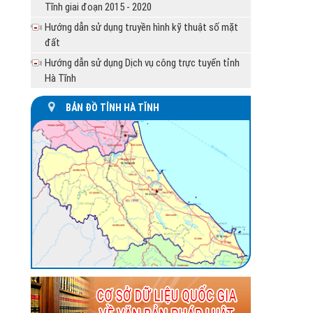
UBND huyện Hương Khê trả lời kiến nghị của
Tĩnh giai đoạn 2015 - 2020
ông Lưu Ngọc Hà, ở xã...
Hướng dẫn sử dụng truyền hình kỹ thuật số mặt
UBND tỉnh Hà Tĩnh tổ chức họp cho ý kiến xử
đất
lý đối với các trường...
Hướng dẫn sử dụng Dịch vụ công trực tuyến tỉnh
Hà Tĩnh
BẢN ĐỒ TỈNH HÀ TĨNH