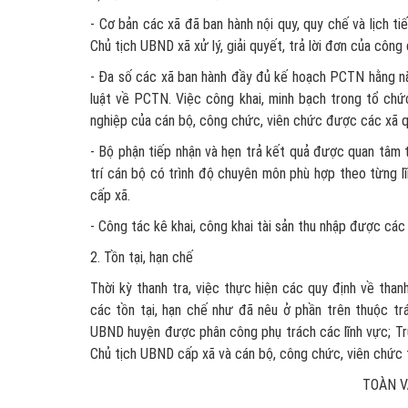
- Cơ bản các xã đã ban hành nội quy, quy chế và lịch t
Chủ tịch UBND xã xử lý, giải quyết, trả lời đơn của công 
- Đa số các xã ban hành đầy đủ kế hoạch PCTN hằng nă
luật về PCTN. Việc công khai, minh bạch trong tổ ch
nghiệp của cán bộ, công chức, viên chức được các xã q
- Bộ phận tiếp nhận và hẹn trả kết quả được quan tâm 
trí cán bộ có trình độ chuyên môn phù hợp theo từng lĩ
cấp xã.
- Công tác kê khai, công khai tài sản thu nhập được các 
2. Tồn tại, hạn chế
Thời kỳ thanh tra, việc thực hiện các quy định về tha
các tồn tại, hạn chế như đã nêu ở phần trên thuộc t
UBND huyện được phân công phụ trách các lĩnh vực; Tr
Chủ tịch UBND cấp xã và cán bộ, công chức, viên chức
TOÀN V