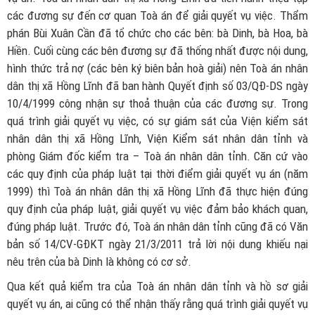
các đương sự đến cơ quan Toà án để giải quyết vụ việc. Thẩm
phán Bùi Xuân Cần đã tổ chức cho các bên: bà Dinh, bà Hoa, bà
Hiền. Cuối cùng các bên đương sự đã thống nhất được nội dung,
hình thức trả nợ (các bên ký biên bản hoà giải) nên Toà án nhân
dân thị xã Hồng Lĩnh đã ban hành Quyết định số 03/QĐ-DS ngày
10/4/1999 công nhận sự thoả thuận của các đương sự. Trong
quá trình giải quyết vụ việc, có sự giám sát của Viện kiểm sát
nhân dân thị xã Hồng Lĩnh, Viện Kiểm sát nhân dân tỉnh và
phòng Giám đốc kiểm tra – Toà án nhân dân tỉnh. Căn cứ vào
các quy định của pháp luật tại thời điểm giải quyết vụ án (năm
1999) thì Toà án nhân dân thị xã Hồng Lĩnh đã thực hiện đúng
quy định của pháp luật, giải quyết vụ việc đảm bảo khách quan,
đúng pháp luật. Trước đó, Toà án nhân dân tỉnh cũng đã có Văn
bản số 14/CV-GĐKT ngày 21/3/2011 trả lời nội dung khiếu nại
nêu trên của bà Dinh là không có cơ sở.
Qua kết quả kiểm tra của Toà án nhân dân tỉnh và hồ sơ giải
quyết vụ án, ai cũng có thể nhận thấy rằng quá trình giải quyết vụ