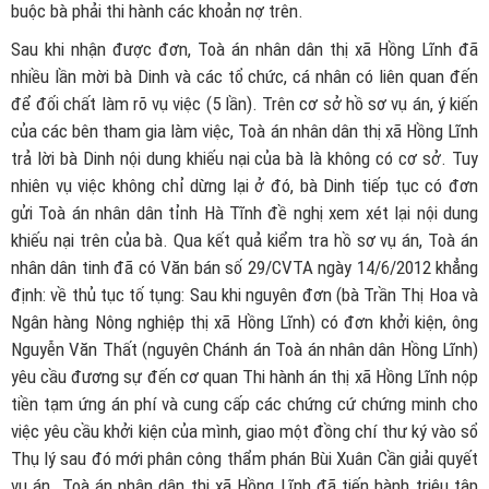
buộc bà phải thi hành các khoản nợ trên.
Sau khi nhận được đơn, Toà án nhân dân thị xã Hồng Lĩnh đã
nhiều lần mời bà Dinh và các tổ chức, cá nhân có liên quan đến
để đối chất làm rõ vụ việc (5 lần). Trên cơ sở hồ sơ vụ án, ý kiến
của các bên tham gia làm việc, Toà án nhân dân thị xã Hồng Lĩnh
trả lời bà Dinh nội dung khiếu nại của bà là không có cơ sở. Tuy
nhiên vụ việc không chỉ dừng lại ở đó, bà Dinh tiếp tục có đơn
gửi Toà án nhân dân tỉnh Hà Tĩnh đề nghị xem xét lại nội dung
khiếu nại trên của bà. Qua kết quả kiểm tra hồ sơ vụ án, Toà án
nhân dân tinh đã có Văn bán số 29/CVTA ngày 14/6/2012 khẳng
định: về thủ tục tố tụng: Sau khi nguyên đơn (bà Trần Thị Hoa và
Ngân hàng Nông nghiệp thị xã Hồng Lĩnh) có đơn khởi kiện, ông
Nguyễn Văn Thất (nguyên Chánh án Toà án nhân dân Hồng Lĩnh)
yêu cầu đương sự đến cơ quan Thi hành án thị xã Hồng Lĩnh nộp
tiền tạm ứng án phí và cung cấp các chứng cứ chứng minh cho
việc yêu cầu khởi kiện của mình, giao một đồng chí thư ký vào sổ
Thụ lý sau đó mới phân công thẩm phán Bùi Xuân Cần giải quyết
vụ án. Toà án nhân dân thị xã Hồng Lĩnh đã tiến hành triệu tập