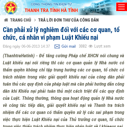
Đã kết nối EMC
TRANG CHỦ
TRẢ LỜI ĐƠN THƯ CỦA CÔNG DÂN
Cần phải xử lý nghiêm đối với các cơ quan, tổ
chức, cá nhân vi phạm Luật Khiếu nại
3082
Lượt xem
Đăng ngày 06-06-2013 14:37
Gửi mail
(ThanhtraHatinh) - Để tăng cường Pháp chế XHCN nói chung và
Luật khiếu nại nói riêng thì các cơ quan quản lý Nhà nước có
thẩm quyền không chỉ tập trung hướng các cơ quan, tổ chức có
trách nhiệm trong việc giải quyết khiếu nại của công dân phải
tuân thủ các quy định của pháp luật mà cần phải hướng dẫn công
dân khi Khiếu nại phải tuân thủ một cách triệt để các quy định
của Luật. Thông thường, thông qua hoạt động quản lý Nhà nước
về công tác tiếp dân, giải quyết khiếu nại và Thanh tra trách
nhiệm để các cơ quan có thẩm quyền xử lý các sai phạm trong
việc thực hiện Luật Khiếu nại của Thủ trưởng cơ quan, tổ chức
trong việc thiếu trách nhiệm thực hiện pháp luật về Lkhieeus nại.