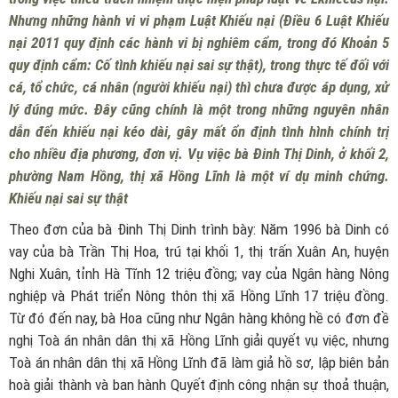
Nhưng những hành vi vi phạm Luật Khiếu nại (Điều 6 Luật Khiếu
nại 2011 quy định các hành vi bị nghiêm cẩm, trong đó Khoản 5
quy định cẩm: Cố tình khiếu nại sai sự thật), trong thực tế đối với
cá, tổ chức, cá nhân (người khiếu nại) thì chưa được áp dụng, xử
lý đúng mức. Đây cũng chính là một trong những nguyên nhân
dẫn đến khiếu nại kéo dài, gây mất ổn định tình hình chính trị
cho nhiều địa phương, đơn vị. Vụ việc bà Đinh Thị Dinh, ở khối 2,
phường Nam Hồng, thị xã Hồng Lĩnh là một ví dụ minh chứng.
Khiếu nại sai sự thật
Theo đơn của bà Đinh Thị Dinh trình bày: Năm 1996 bà Dinh có
vay của bà Trần Thị Hoa, trú tại khối 1, thị trấn Xuân An, huyện
Nghi Xuân, tỉnh Hà Tĩnh 12 triệu đồng; vay của Ngân hàng Nông
nghiệp và Phát triển Nông thôn thị xã Hồng Lĩnh 17 triệu đồng.
Từ đó đến nay, bà Hoa cũng như Ngân hàng không hề có đơn đề
nghị Toà án nhân dân thị xã Hồng Lĩnh giải quyết vụ việc, nhưng
Toà án nhân dân thị xã Hồng Lĩnh đã làm giả hồ sơ, lập biên bản
hoà giải thành và ban hành Quyết định công nhận sự thoả thuận,