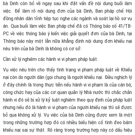
bà Dinh còn bỏ về ngay sau khi đặt vấn đề nội dung buổi làm
việc. Để làm rõ nội dung đơn của bà Dinh, Ban pháp chế Hội
đồng nhân dân tỉnh tiệp tục nghe các ngành và soát lại hồ sơ vụ
án. Qua buổi làm việc Ban pháp chế đã có Thông báo số 41/TB-
PC về việc thông báo ý kiến việc giải quyết đơn của bà Dinh, tại
Thông báo này một lẫn nữa khẳng định nội dung đơn khiếu nại
nêu trên của bà Dinh là không có cơ sở.
Cần xử lý nghiêm các hành vi vi phạm pháp luật:
Vụ việc nêu trên cho thấy tình trạng vi phạm pháp luật về Khiếu
nại còn do người dân (gọi chung là người khiếu nại. Điều nghịch lý
ở đây chính là trong thực tiễn nếu hành vi vi phạm là của cán bộ,
công chức hay của các cơ quan quản lý Nhà nước thì chắc chắn
hành vi đó sẽ bị xử lý kỷ luật nghiêm theo quy định của pháp luật
nhưng nếu đó là hành vi vi phạm của người khiếu nại thì sẽ được
bỏ qua không xử lý. Vụ việc của bà Dinh cũng được xem là một
trong những trường hợp đó có nhiều biếu hiện cố tình đeo bám
khiếu nại sai sự thật. Rõ ràng trong trường hợp này có dấu hiệu