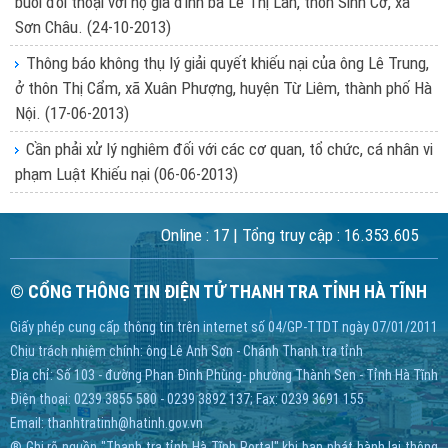
buổi đối thoại với hộ gia đình bà Lê Thị Lan, thôn Sinh Cờ, xã
Sơn Châu.
(24-10-2013)
Thông báo không thụ lý giải quyết khiếu nại của ông Lê Trung,
ở thôn Thị Cẩm, xã Xuân Phượng, huyện Từ Liêm, thành phố Hà
Nội.
(17-06-2013)
Cần phải xử lý nghiêm đối với các cơ quan, tổ chức, cá nhân vi
phạm Luật Khiếu nại
(06-06-2013)
Online :
17
| Tổng truy cập :
16.353.605
© CỔNG THÔNG TIN ĐIỆN TỬ THANH TRA TỈNH HÀ TĨNH
Giấy phép cung cấp thông tin trên internet số 04/GP-TTDT ngày 07/01/2011
Chịu trách nhiệm chính: ông Lê Anh Sơn - Chánh Thanh tra tỉnh
Địa chỉ: Số 103 - đường Phan Đình Phùng- phường Thành Sen - Tỉnh Hà Tĩnh
Điện thoại: 0239 3855 580 - 0239 3892 137; Fax: 0239 3691 155
Email:
thanhtratinh@hatinh.gov.vn
® Ghi rõ nguồn "Thanh tra tỉnh Hà Tĩnh Portal" khi bạn phát hành lại thông