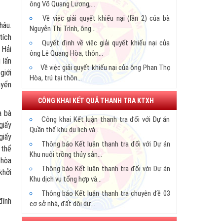
đường lối, chính sách, nghị quyết, chỉ thị của
ông Võ Quang Lương,...
Đảng và Chính phủ.
Về việc giải quyết khiếu nại (lần 2) của bà
hâu.
Nguyễn Thị Trình, ông...
tích
Quyết định về việc giải quyết khiếu nại của
 Hải
ông Lê Quang Hòa, thôn...
 lấn
Về việc giải quyết khiếu nại của ông Phan Thọ
giới
Hòa, trú tại thôn...
uyển
Về việc giải quyết tranh chấp đất đai giữa
CÔNG KHAI KẾT QUẢ THANH TRA KTXH
ông Bùi Văn Vinh và hộ...
a bà
Chủ tịch UBND tỉnh ban hành Quyết định giải
Công khai Kết luận thanh tra đối với Dự án
giấy
quyết khiếu nại lần...
Quần thể khu du lịch và...
giấy
Giải quyết khiếu nại lần 2 của ông Bùi Đức
Thông báo Kết luận thanh tra đối với Dự án
 thể
Trản, tổ dân phố 2,...
Khu nuôi trồng thủy sản...
 hòa
Giám đốc Sở Lao động Thương binh và Xã
Thông báo Kết luận thanh tra đối với Dự án
khởi
hội: Khôi phục chế độ...
Khu dịch vụ tổng hợp và...
UBND tỉnh đình chỉ giải quyết khiếu nại của
Thông báo Kết luận thanh tra chuyên đề 03
 đính
ông Lê Hà xã Vĩnh Lộc,...
cơ sở nhà, đất dôi dư...
Chủ tịch UBND tỉnh Hà Tĩnh ban hành Quyết
Thông báo Kết luận thanh tra chuyên đề cơ