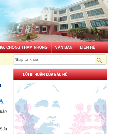
G, CHỐNG THAM NHŨNG
VĂN BẢN
LIÊN HỆ
 lập dân tộc và chủ nghĩa xã hội!
LỜI DI HUẤN CỦA BÁC HỒ
n
luận
 Sơn