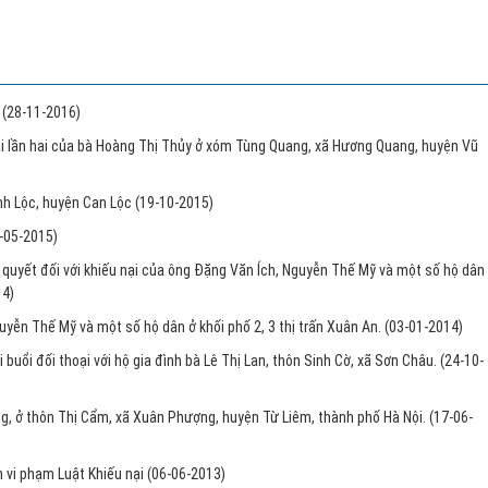
h
(28-11-2016)
nại lần hai của bà Hoàng Thị Thủy ở xóm Tùng Quang, xã Hương Quang, huyện Vũ
ĩnh Lộc, huyện Can Lộc
(19-10-2015)
-05-2015)
 quyết đối với khiếu nại của ông Đặng Văn Ích, Nguyễn Thế Mỹ và một số hộ dân
14)
uyễn Thế Mỹ và một số hộ dân ở khối phố 2, 3 thị trấn Xuân An.
(03-01-2014)
uổi đối thoại với hộ gia đình bà Lê Thị Lan, thôn Sinh Cờ, xã Sơn Châu.
(24-10-
ung, ở thôn Thị Cẩm, xã Xuân Phượng, huyện Từ Liêm, thành phố Hà Nội.
(17-06-
n vi phạm Luật Khiếu nại
(06-06-2013)