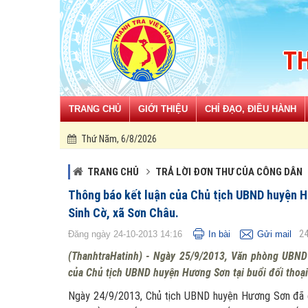
Đã kết nối EMC
TH
TRANG CHỦ
GIỚI THIỆU
CHỈ ĐẠO, ĐIỀU HÀNH
Thứ Năm, 6/8/2026
Đồng chí Hà Huy 
TRANG CHỦ
TRẢ LỜI ĐƠN THƯ CỦA CÔNG DÂN
Thông báo kết luận của Chủ tịch UBND huyện Hươ
Sinh Cờ, xã Sơn Châu.
2
Đăng ngày 24-10-2013 14:16
In bài
Gửi mail
(ThanhtraHatinh) - Ngày 25/9/2013, Văn phòng UBN
của Chủ tịch UBND huyện Hương Sơn tại buổi đối thoại 
Ngày 24/9/2013, Chủ tịch UBND huyện Hương Sơn đã chủ 