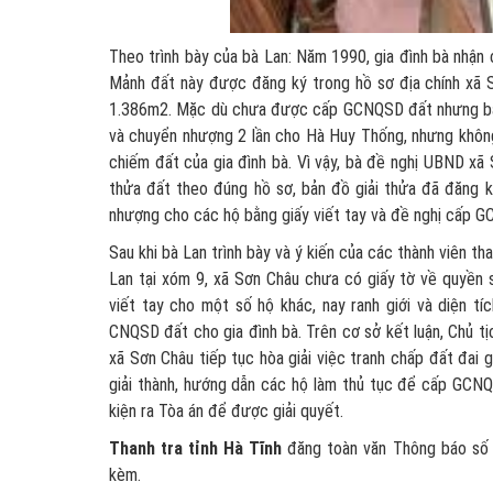
Theo trình bày của bà Lan: Năm 1990, gia đình bà nhận
Mảnh đất này được đăng ký trong hồ sơ địa chính xã S
1.386m2. Mặc dù chưa được cấp GCNQSD đất nhưng bà L
và chuyển nhượng 2 lần cho Hà Huy Thống, nhưng không 
chiếm đất của gia đình bà. Vì vậy, bà đề nghị UBND xã
thửa đất theo đúng hồ sơ, bản đồ giải thửa đã đăng 
nhượng cho các hộ bằng giấy viết tay và đề nghị cấp G
Sau khi bà Lan trình bày và ý kiến của các thành viên 
Lan tại xóm 9, xã Sơn Châu chưa có giấy tờ về quyền
viết tay cho một số hộ khác, nay ranh giới và diện t
CNQSD đất cho gia đình bà. Trên cơ sở kết luận, Chủ
xã Sơn Châu tiếp tục hòa giải việc tranh chấp đất đai g
giải thành, hướng dẫn các hộ làm thủ tục để cấp GCNQ
kiện ra Tòa án để được giải quyết.
Thanh tra tỉnh Hà Tĩnh
đăng toàn văn Thông báo 
kèm.