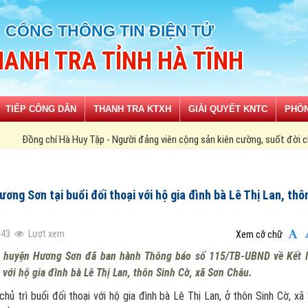
CỔNG THÔNG TIN ĐIỆN TỬ
ANH TRA TỈNH HÀ TĨNH
TIẾP CÔNG DÂN
THANH TRA KTXH
GIẢI QUYẾT KNTC
PHÒN
Tập - Người đảng viên cộng sản kiên cường, suốt đời chiến đấu vì lý tưởng độc
ng Sơn tại buổi đối thoại với hộ gia đình bà Lê Thị Lan, thô
443
Lượt xem
Xem cỡ chữ
D huyện Hương Sơn đã ban hành Thông báo số 115/TB-UBND về Kết 
với hộ gia đình bà Lê Thị Lan, thôn Sinh Cờ, xã Sơn Châu.
trì buổi đối thoại với hộ gia đình bà Lê Thị Lan, ở thôn Sinh Cờ, xã