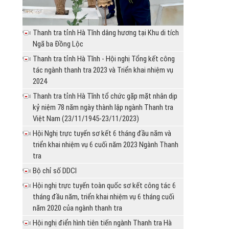
Cần phải xử lý nghiêm đối với các cơ quan, tổ
quyết định giải quyết khiếu...
số cơ sở nhà, đất dôi...
chức, cá nhân vi...
Chủ tịch UBND huyện Can Lộc ban hành
Thông báo Kết luận thanh tra chuyên đề cơ
Uỷ ban nhân dân huyện Can Lộc tổ chức đối
Quyết định giải quyết khiếu...
Thanh tra tỉnh Hà Tĩnh dâng hương tại Khu di tích
sở nhà, đất dôi dư sau...
thoại với các hộ dân, ở...
Ngã ba Đồng Lộc
Thông báo Kết luận thanh tra chuyên đề một
UBND tỉnh Hà Tĩnh chỉ đạo Chủ tịch UBND
Thanh tra tỉnh Hà Tĩnh - Hội nghị Tổng kết công
số cơ sở nhà, đất dôi...
huyện Hương Sơn giải quyết...
tác ngành thanh tra 2023 và Triển khai nhiệm vụ
Thông báo Kết luận thanh tra chuyên đề một
Ủy ban nhân dân huyện Nghi Xuân có Văn bản
2024
số cơ sở nhà, đất dôi...
trả lời đơn kiến nghị...
Thanh tra tỉnh Hà Tĩnh tổ chức gặp mặt nhân dịp
Thông báo Kết luận thanh tra chuyên đề một
UBND tỉnh Hà Tĩnh chỉ đạo Sở Nội vụ, Sở
kỷ niệm 78 năm ngày thành lập ngành Thanh tra
số cơ sở nhà, đất dôi...
Nông nông nghiệp và Phát...
Việt Nam (23/11/1945-23/11/2023)
Thông báo Kết luận thanh tra chuyên đề một
Sở Nội vụ trả lời đơn khiếu nại của bà Phan
Hội Nghị trực tuyến sơ kết 6 tháng đầu năm và
số cơ sở nhà, đất dôi...
Thị Thúy Hằng
triển khai nhiệm vụ 6 cuối năm 2023 Ngành Thanh
Thông báo Kết luận thanh tra chuyên đề một
Ủy ban nhân dân huyện Nghi Xuân tổ chức đối
tra
số cơ sở nhà, đất dôi...
thoại với các hộ dân ở...
Bộ chỉ số DDCI
UBND thành phố Hà Tĩnh trả lời khiếu nại của
Hội nghị trực tuyến toàn quốc sơ kết công tác 6
ông Lê Đăng Kiên,...
tháng đầu năm, triển khai nhiệm vụ 6 tháng cuối
UBND tỉnh chỉ đạo giải quyết đơn tố cáo của
năm 2020 của ngành thanh tra
công dân.
Hội nghị điển hình tiên tiến ngành Thanh tra Hà