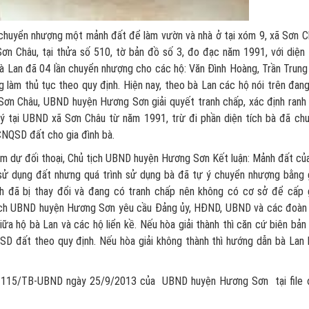
 chuyển nhượng một mảnh đất để làm vườn và nhà ở tại xóm 9, xã Sơn C
ơn Châu, tại thửa số 510, tờ bản đồ số 3, đo đạc năm 1991, với diện 
an đã 04 lần chuyển nhượng cho các hộ: Văn Đình Hoàng, Trần Trung
làm thủ tục theo quy định. Hiện nay, theo bà Lan các hộ nói trên đang
 Sơn Châu, UBND huyện Hương Sơn giải quyết tranh chấp, xác định ranh 
ký tại UBND xã Sơn Châu từ năm 1991, trừ đi phần diện tích bà đã ch
CNQSD đất cho gia đình bà.
tham dự đối thoại, Chủ tịch UBND huyện Hương Sơn Kết luận: Mảnh đất củ
 sử dụng đất nhưng quá trình sử dụng bà đã tự ý chuyển nhượng bằng 
ích đã bị thay đổi và đang có tranh chấp nên không có cơ sở để cấp 
 tịch UBND huyện Hương Sơn yêu cầu Đảng ủy, HĐND, UBND và các đoàn
iữa hộ bà Lan và các hộ liển kề. Nếu hòa giải thành thì căn cứ biên bản
SD đất theo quy định. Nếu hòa giải không thành thì hướng dẫn bà Lan 
số 115/TB-UBND ngày 25/9/2013 của UBND huyện Hương Sơn
tại file