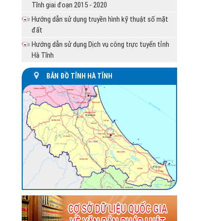
UBND huyện Hương Khê trả lời kiến nghị của
Tĩnh giai đoạn 2015 - 2020
ông Lưu Ngọc Hà, ở xã...
Hướng dẫn sử dụng truyền hình kỹ thuật số mặt
UBND tỉnh Hà Tĩnh tổ chức họp cho ý kiến xử
đất
lý đối với các trường...
Hướng dẫn sử dụng Dịch vụ công trực tuyến tỉnh
Hà Tĩnh
BẢN ĐỒ TỈNH HÀ TĨNH