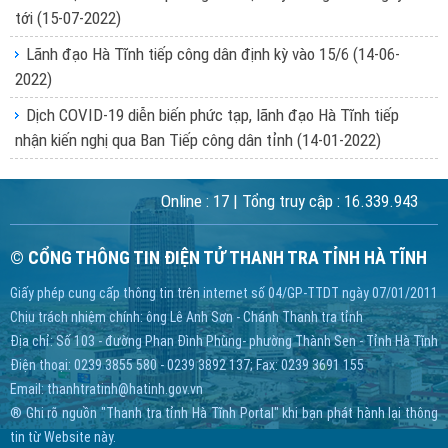
tới
(15-07-2022)
Lãnh đạo Hà Tĩnh tiếp công dân định kỳ vào 15/6
(14-06-
2022)
Dịch COVID-19 diễn biến phức tạp, lãnh đạo Hà Tĩnh tiếp
nhận kiến nghị qua Ban Tiếp công dân tỉnh
(14-01-2022)
Online :
17
| Tổng truy cập :
16.339.943
© CỔNG THÔNG TIN ĐIỆN TỬ THANH TRA TỈNH HÀ TĨNH
Giấy phép cung cấp thông tin trên internet số 04/GP-TTDT ngày 07/01/2011
Chịu trách nhiệm chính: ông Lê Anh Sơn - Chánh Thanh tra tỉnh
Địa chỉ: Số 103 - đường Phan Đình Phùng- phường Thành Sen - Tỉnh Hà Tĩnh
Điện thoại: 0239 3855 580 - 0239 3892 137; Fax: 0239 3691 155
Email:
thanhtratinh@hatinh.gov.vn
® Ghi rõ nguồn "Thanh tra tỉnh Hà Tĩnh Portal" khi bạn phát hành lại thông
tin từ Website này.