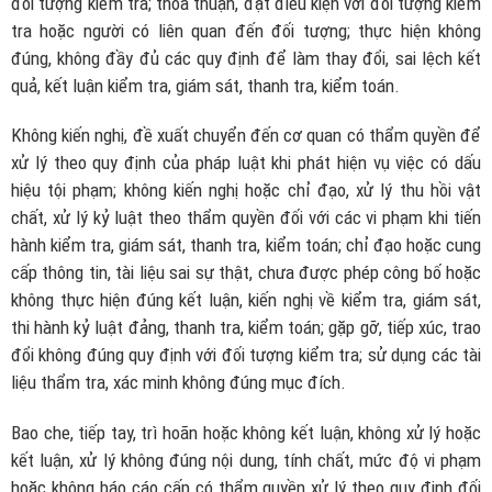
đối tượng kiểm tra; thoả thuận, đặt điều kiện với đối tượng kiểm
tra hoặc người có liên quan đến đối tượng; thực hiện không
đúng, không đầy đủ các quy định để làm thay đổi, sai lệch kết
quả, kết luận kiểm tra, giám sát, thanh tra, kiểm toán.
Không kiến nghị, đề xuất chuyển đến cơ quan có thẩm quyền để
xử lý theo quy định của pháp luật khi phát hiện vụ việc có dấu
hiệu tội phạm; không kiến nghị hoặc chỉ đạo, xử lý thu hồi vật
chất, xử lý kỷ luật theo thẩm quyền đối với các vi phạm khi tiến
hành kiểm tra, giám sát, thanh tra, kiểm toán; chỉ đạo hoặc cung
cấp thông tin, tài liệu sai sự thật, chưa được phép công bố hoặc
không thực hiện đúng kết luận, kiến nghị về kiểm tra, giám sát,
thi hành kỷ luật đảng, thanh tra, kiểm toán; gặp gỡ, tiếp xúc, trao
đổi không đúng quy định với đối tượng kiểm tra; sử dụng các tài
liệu thẩm tra, xác minh không đúng mục đích.
Bao che, tiếp tay, trì hoãn hoặc không kết luận, không xử lý hoặc
kết luận, xử lý không đúng nội dung, tính chất, mức độ vi phạm
hoặc không báo cáo cấp có thẩm quyền xử lý theo quy định đối