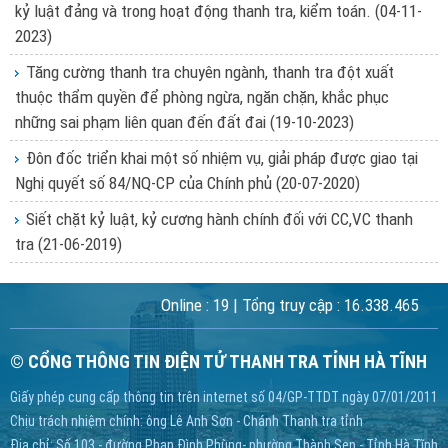
kỷ luật đảng và trong hoạt động thanh tra, kiểm toán.
(04-11-
2023)
Tăng cường thanh tra chuyên ngành, thanh tra đột xuất
thuộc thẩm quyền để phòng ngừa, ngăn chặn, khắc phục
những sai phạm liên quan đến đất đai
(19-10-2023)
Đôn đốc triển khai một số nhiệm vụ, giải pháp được giao tại
Nghị quyết số 84/NQ-CP của Chính phủ
(20-07-2020)
Siết chặt kỷ luật, kỷ cương hành chính đối với CC,VC thanh
tra
(21-06-2019)
Online :
19
| Tổng truy cập :
16.338.465
© CỔNG THÔNG TIN ĐIỆN TỬ THANH TRA TỈNH HÀ TĨNH
Giấy phép cung cấp thông tin trên internet số 04/GP-TTDT ngày 07/01/2011
Chịu trách nhiệm chính: ông Lê Anh Sơn - Chánh Thanh tra tỉnh
Địa chỉ: Số 103 - đường Phan Đình Phùng- phường Thành Sen - Tỉnh Hà Tĩnh