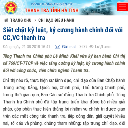
Đã kết nối EMC
TRANG CHỦ
CHỈ ĐẠO ĐIỀU HÀNH
Siết chặt kỷ luật, kỷ cương hành chính đối với
CC,VC thanh tra
3689
Lượt xem
Đăng ngày 21-06-2019 16:41
Gửi mail
Tổng Thanh tra Chính phủ Lê Minh Khái vừa ký ban hành Chỉ thị
số 769/CT-TTCP về việc tăng cường kỷ luật, kỷ cương hành chính
đối với công chức, viên chức ngành Thanh tra.
Chỉ thị nêu rõ, thực hiện sự lãnh đạo, chỉ đạo của Ban Chấp hành
Trung ương Đảng, Quốc hội, Chính phủ, Thủ tướng Chính phủ,
trong thời gian qua, Ban Cán sự đảng Thanh tra Chính phủ, Tổng
Thanh tra Chính phủ đã tập trung triển khai đồng bộ nhiều giải
pháp, góp phần thực hiện thắng lợi nhiệm vụ chính trị được giao
trên các mặt công tác thanh tra, tiếp công dân, giải quyết khiếu
nại, tố cáo và phòng, chống tham nhũng; tập trung chỉ đạo, đổi